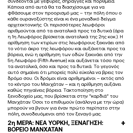
συνδέονται με γέφυρες, σήραγγες και πορθμεία.
Κάποια από αυτά θα τα διασχίσουμε για να
φθάσουμε στον προορισμό μας – την πόλη όπου ο
κάθε ουρανοξύστης είναι κι ένα μοναδικό δείγμα
αρχιτεκτονικής. Οι περισσότερες λεωφόροι
αριθμούνται από τα ανατολικά προς τα δυτικά (άρα
η 1η Λεωφόρος βρίσκεται ανατολικά της 2ης κοκ.). Η
αρίθμηση των κτιρίων στις λεωφόρους ξεκινάει από
το νότιο άκρο της λεωφόρου και αυξάνεται προς τα
βόρεια, ενώ η αρίθμηση των οδών ξεκινάει από την
5η Λεωφόρο (Fifth Avenue) και αυξάνεται τόσο προς
τα ανατολικά, όσο και προς τα δυτικά. Το γεγονός
αυτό σημαίνει ότι μπορείς πολύ εύκολα να βρεις τον
δρόμο σου. Οι δρόμοι είναι αριθμημένοι – εκτός από
το κέντρο του Μανχάταν – και η αρίθμηση αυξάνει
καθώς πηγαίνεις βόρεια. Τακτοποίηση στο
ξενοδοχείο μας, που βρίσκεται στην “καρδιά” του
Μανχάταν. Όσοι το επιθυμούν (ανάλογα με την ώρα)
μπορούν να βγουν για έναν πρώτο περίπατο στην
πόλη, συνοδευόμενοι από τον ξεναγό μας.
2η ΜΕΡΑ: ΝΕΑ ΥΟΡΚΗ, ΞΕΝΑΓΗΣΗ:
ΒΟΡΕΙΟ ΜΑΝΧΑΤΑΝ