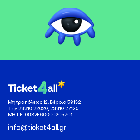
Μητροπόλεως 12, Βέροια 59132
Τηλ
23310 22020
,
23310 27120
ΜΗ.Τ.Ε. 0932Ε60000205701
info@ticket4all.gr