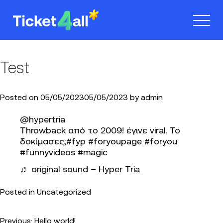
Skip
to
content
Test
Posted on
05/05/2023
05/05/2023
by
admin
@hypertria
Throwback από το 2009! έγινε viral. Το
δοκίμασες;
#fyp
#foryoupage
#foryou
#funnyvideos
#magic
♬ original sound – Hyper Tria
Posted in
Uncategorized
Previous:
Hello world!